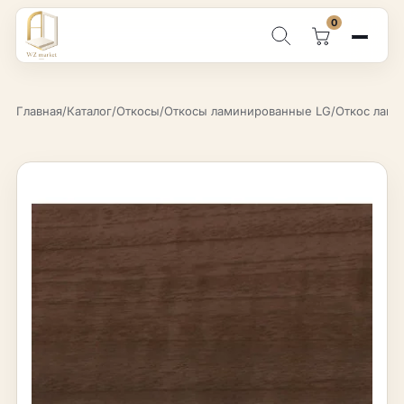
0
Поиск по каталогу
Главная
/
Каталог
/
Откосы
/
Откосы ламинированные LG
/
Откос лами