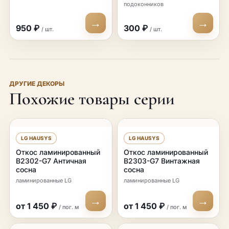
подоконников
→
→
950 ₽
300 ₽
/ шт.
/ шт.
ДРУГИЕ ДЕКОРЫ
Похожие товары серии
LG HAUSYS
LG HAUSYS
Откос ламинированный
Откос ламинированный
B2302-G7 Античная
B2303-G7 Винтажная
сосна
сосна
ламинированные LG
ламинированные LG
→
→
от 1 450 ₽
от 1 450 ₽
/ пог. м
/ пог. м