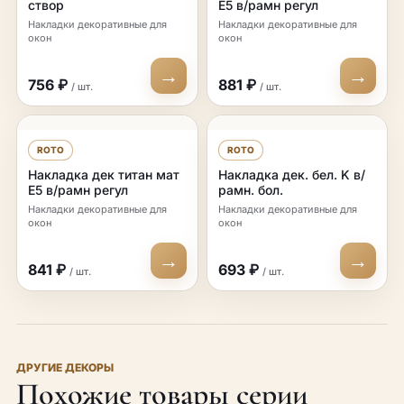
створ
Е5 в/рамн регул
Накладки декоративные для
Накладки декоративные для
окон
окон
→
→
756 ₽
881 ₽
/ шт.
/ шт.
ROTO
ROTO
Накладка дек титан мат
Накладка дек. бел. K в/
Е5 в/рамн регул
рамн. бол.
Накладки декоративные для
Накладки декоративные для
окон
окон
→
→
841 ₽
693 ₽
/ шт.
/ шт.
ДРУГИЕ ДЕКОРЫ
Похожие товары серии