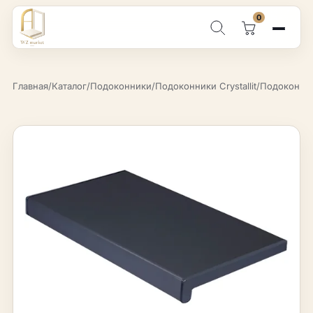
0
Поиск по каталогу
Главная
/
Каталог
/
Подоконники
/
Подоконники Crystallit
/
Подоконник